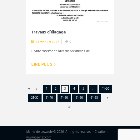
Travaux d’élagage
12 MARCH 2024
0
Conformément aux dispositions de...
LIRE PLUS
1
2
3
4
5
…
11-20
21-30
31-40
41-50
51-60
61-65
Mairie de Lewarde © 2026. All rights reserved - Création :
www.guenez.com