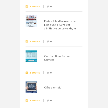
3 JOURS
0
Partez à la découverte de
Lille avec le Syndicat
d’initiative de Lewarde, le
26 septembre !
3 JOURS
0
Camion Bleu France
Services
3 JOURS
0
Offre d'emploi
3 JOURS
0