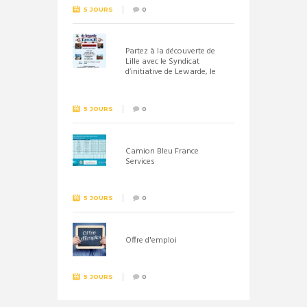
5 JOURS
0
Partez à la découverte de
Lille avec le Syndicat
d’initiative de Lewarde, le
26 septembre !
5 JOURS
0
Camion Bleu France
Services
5 JOURS
0
Offre d'emploi
5 JOURS
0