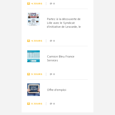
4 JOURS
0
Partez à la découverte de
Lille avec le Syndicat
d’initiative de Lewarde, le
26 septembre !
4 JOURS
0
Camion Bleu France
Services
5 JOURS
0
Offre d'emploi
5 JOURS
0