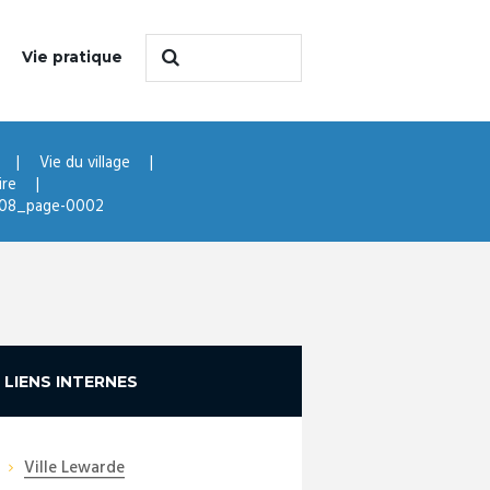
Vie pratique
Vie du village
ire
108_page-0002
LIENS INTERNES
Ville Lewarde