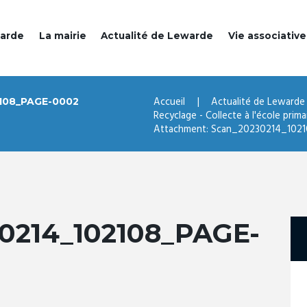
warde
La mairie
Actualité de Lewarde
Vie associative
Accueil
Actualité de Lewarde
108_PAGE-0002
Recyclage - Collecte à l'école prima
Attachment: Scan_20230214_102
0214_102108_PAGE-