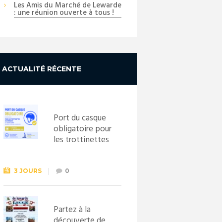
Les Amis du Marché de Lewarde
: une réunion ouverte à tous !
ACTUALITÉ RÉCENTE
Port du casque
obligatoire pour
les trottinettes
électriques dès
le 1er
septembre
3 JOURS
0
2026
Partez à la
découverte de