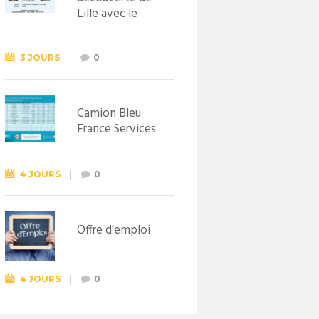
Lille avec le
Syndicat
d’initiative de
Lewarde, le 26
3 JOURS
0
septembre !
Camion Bleu
France Services
4 JOURS
0
Offre d'emploi
4 JOURS
0