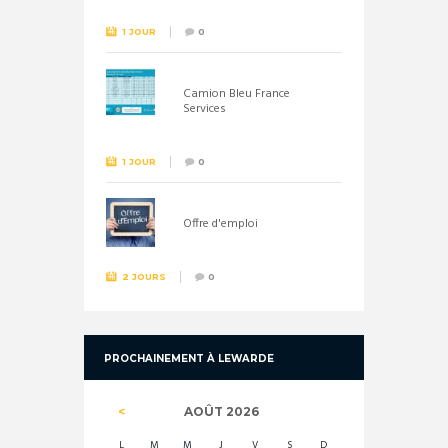
1 JOUR
0
Camion Bleu France
Services
1 JOUR
0
Offre d'emploi
2 JOURS
0
PROCHAINEMENT À LEWARDE
AOÛT
2026
L
M
M
J
V
S
D