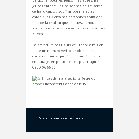
particulier pour les personnes âgées, les
jeunes enfants, les personnes en situation
de handicap ou souffrant de maladies
chroniques. Certaines personnes souffrent
plus de la chaleur que d’autres, et nous
avons tous le devoir de veiller les uns sur les
autres…
La préfecture des Hauts-de-France a mis en
place un numéro vert pour obtenir des
conseils pour se protéger et protéger son
entourage, en particulier les plus fragiles:
0800 06 66 66
En cas de malaise, forte fièvre ou
propos incohérents appelez le 15.
About
mairie de Lewarde