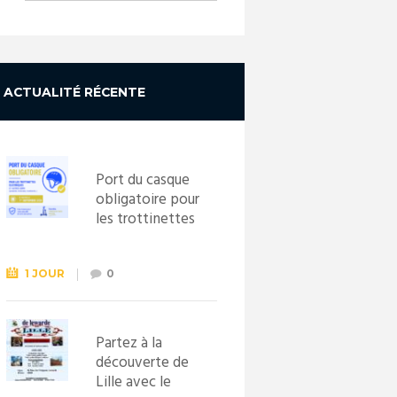
ACTUALITÉ RÉCENTE
Port du casque
obligatoire pour
les trottinettes
électriques dès
le 1er
septembre
1 JOUR
0
2026
Partez à la
découverte de
Lille avec le