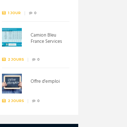
Syndicat
d’initiative de
Lewarde, le 26
1 JOUR
0
septembre !
Camion Bleu
France Services
2 JOURS
0
Offre d'emploi
2 JOURS
0