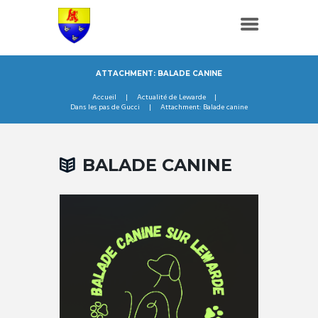
ATTACHMENT: BALADE CANINE
Accueil
Actualité de Lewarde
Dans les pas de Gucci
Attachment: Balade canine
BALADE CANINE