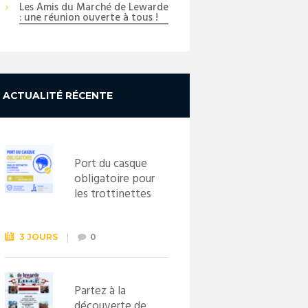
Les Amis du Marché de Lewarde
: une réunion ouverte à tous !
ACTUALITÉ RÉCENTE
Port du casque
obligatoire pour
les trottinettes
électriques dès
le 1er
septembre
3 JOURS
0
2026
Partez à la
découverte de