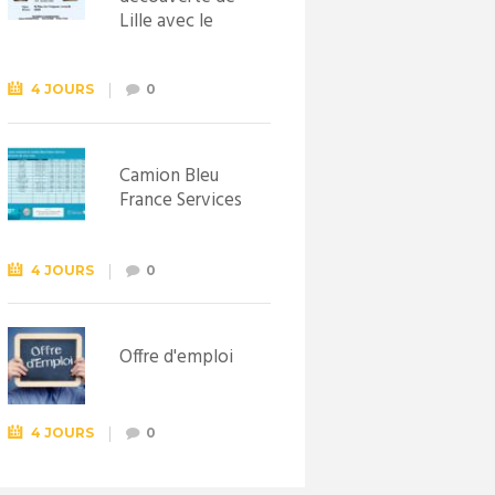
Lille avec le
Syndicat
d’initiative de
Lewarde, le 26
4 JOURS
0
septembre !
Camion Bleu
France Services
4 JOURS
0
Offre d'emploi
4 JOURS
0