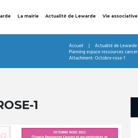
warde
La mairie
Actualité de Lewarde
Vie associative
Accueil
Actualité de Lewarde
Planning espace ressources cancers
Attachment: Octobre-rose-1
OSE-1