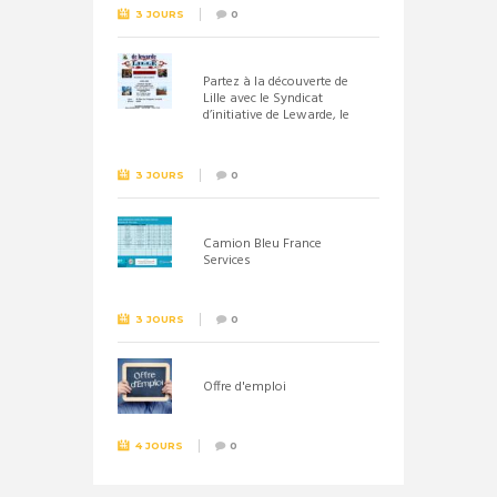
3 JOURS
0
Partez à la découverte de
Lille avec le Syndicat
d’initiative de Lewarde, le
26 septembre !
3 JOURS
0
Camion Bleu France
Services
3 JOURS
0
Offre d'emploi
4 JOURS
0