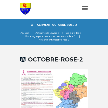
ATTACHMENT: OCTOBRE-ROSE-2
Accueil
Actualité de Lewarde
Vie du village
Planning espace ressources cancers octobre /...
Attachment: Octobre-rose-2
OCTOBRE-ROSE-2