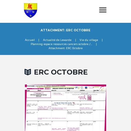
ATTACHMENT: ERC OCTOBRE
Accueil
Actualité de Lewarde
Vie du village
Planning espace ressources cancers octobre /...
Attachment: ERC Octobre
ERC OCTOBRE