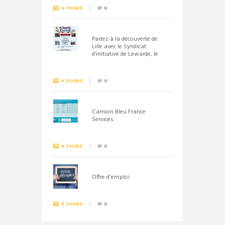
4 JOURS
0
Partez à la découverte de
Lille avec le Syndicat
d’initiative de Lewarde, le
26 septembre !
4 JOURS
0
Camion Bleu France
Services
4 JOURS
0
Offre d'emploi
5 JOURS
0