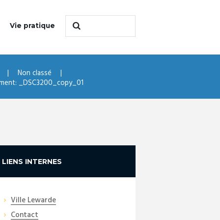
Vie pratique
Non classé
hment: _DSC3200_copy_01
LIENS INTERNES
Ville Lewarde
Contact