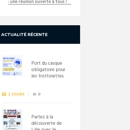
: une réunion ouverte à tous !
ACTUALITÉ RÉCENTE
Port du casque
obligatoire pour
les trottinettes
électriques dès
le 1er
septembre
2 JOURS
0
2026
Partez à la
découverte de
Lille avec le