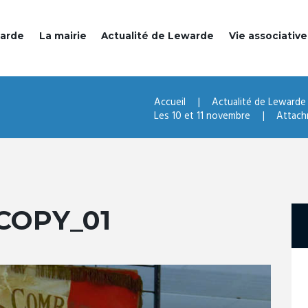
warde
La mairie
Actualité de Lewarde
Vie associative
Accueil
Actualité de Lewarde
Les 10 et 11 novembre
Attac
COPY_01