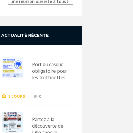
: une réunion ouverte à tous !
ACTUALITÉ RÉCENTE
Port du casque
obligatoire pour
les trottinettes
électriques dès
le 1er
septembre
3 JOURS
0
2026
Partez à la
découverte de
Lille avec le