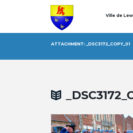
Ville de Le
ATTACHMENT: _DSC3172_COPY_01
_DSC3172_