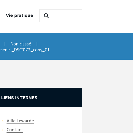
Vie pratique
Non classé
ment: _DSC3172_copy_01
LIENS INTERNES
Ville Lewarde
Contact