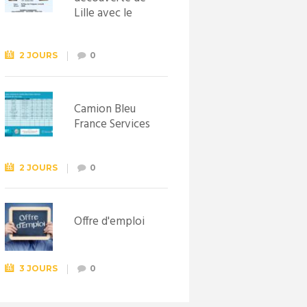
Lille avec le
Syndicat
d’initiative de
Lewarde, le 26
2 JOURS
0
septembre !
Camion Bleu
France Services
2 JOURS
0
Offre d'emploi
3 JOURS
0