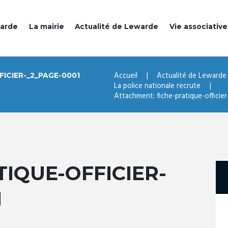
warde
La mairie
Actualité de Lewarde
Vie associative
Accueil
Actualité de Lewarde
ICIER-_2_PAGE-0001
La police nationale recrute
Attachment: fiche-pratique-offici
TIQUE-OFFICIER-
1