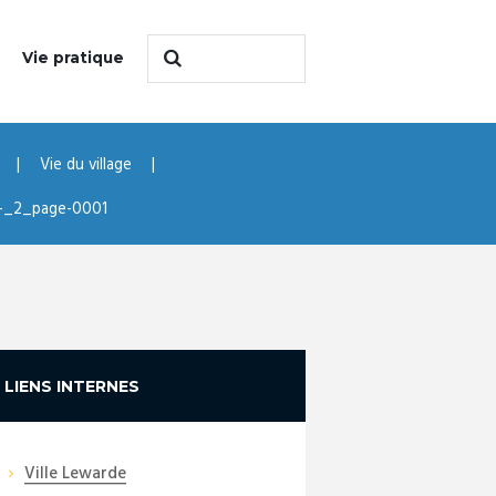
Vie pratique
Vie du village
er-_2_page-0001
LIENS INTERNES
Ville Lewarde