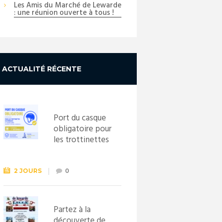
Les Amis du Marché de Lewarde
Next item
: une réunion ouverte à tous !
...
ACTUALITÉ RÉCENTE
Port du casque
obligatoire pour
les trottinettes
électriques dès
le 1er
septembre
2 JOURS
0
2026
Partez à la
découverte de