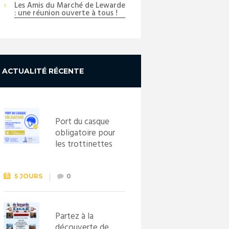
Les Amis du Marché de Lewarde
Next item
: une réunion ouverte à tous !
...
ACTUALITÉ RÉCENTE
Port du casque
obligatoire pour
les trottinettes
électriques dès
le 1er
septembre
5 JOURS
0
2026
Partez à la
découverte de