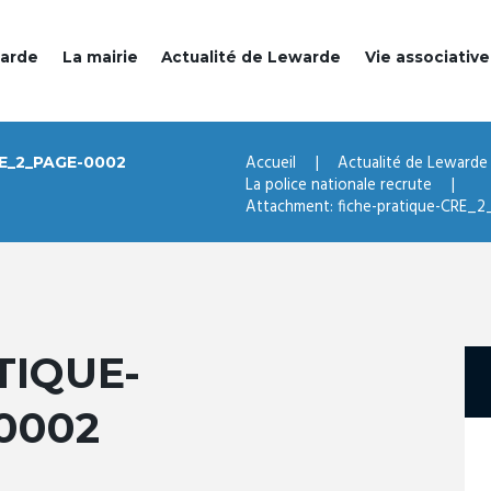
warde
La mairie
Actualité de Lewarde
Vie associative
Accueil
Actualité de Lewarde
E_2_PAGE-0002
La police nationale recrute
Attachment: fiche-pratique-CRE_
TIQUE-
0002