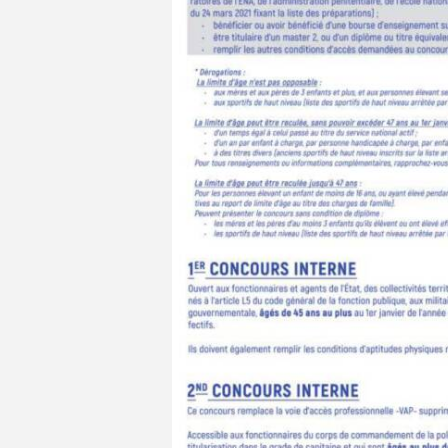
RE_2_page-