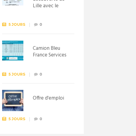
Lille avec le
Syndicat
d’initiative de
Lewarde, le 26
5 JOURS
0
septembre !
Camion Bleu
France Services
5 JOURS
0
Offre d'emploi
5 JOURS
0