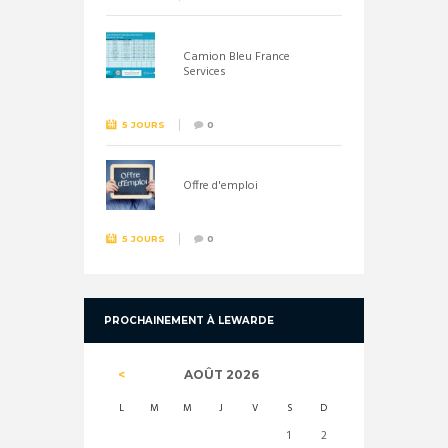
Camion Bleu France
Services
5 JOURS
0
Offre d'emploi
5 JOURS
0
PROCHAINEMENT À LEWARDE
AOÛT
2026
L
M
M
J
V
S
D
1
2