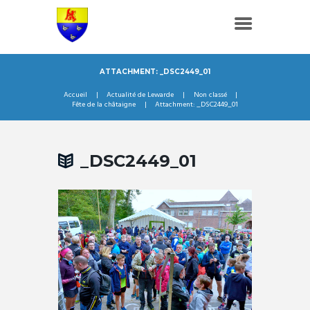
ATTACHMENT: _DSC2449_01
Accueil
Actualité de Lewarde
Non classé
Fête de la châtaigne
Attachment: _DSC2449_01
_DSC2449_01