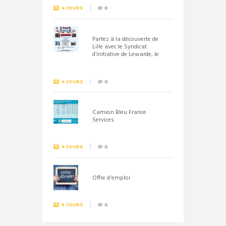
4 JOURS
0
Partez à la découverte de
Lille avec le Syndicat
d’initiative de Lewarde, le
26 septembre !
4 JOURS
0
Camion Bleu France
Services
4 JOURS
0
Offre d'emploi
5 JOURS
0