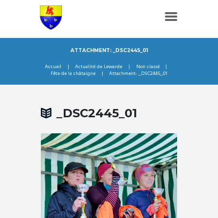
ATTACHMENT: _DSC2445_01
Accueil
Actualité de Lewarde
Non classé
Fête de la châtaigne
Attachment: _DSC2445_01
_DSC2445_01