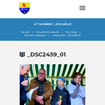
ATTACHMENT: _DSC2459_01
Accueil
Actualité de Lewarde
Non classé
Fête de la châtaigne
Attachment: _DSC2459_01
_DSC2459_01