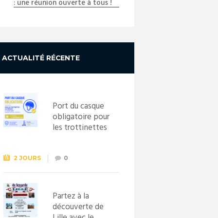
: une réunion ouverte à tous !
ACTUALITÉ RÉCENTE
Port du casque
obligatoire pour
les trottinettes
électriques dès
le 1er
septembre
2 JOURS
0
2026
Partez à la
découverte de
Lille avec le