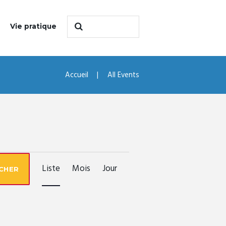
Vie pratique
Accueil
All Events
N
Liste
Mois
Jour
CHER
A
V