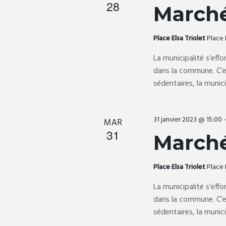
28
March
-
i
c
l
Place Elsa Triolet
Place 
o
é
La municipalité s’effo
.
dans la commune. C’es
n
sédentaires, la munic
d
31 janvier 2023 @ 15:00
MAR
31
e
March
v
Place Elsa Triolet
Place 
La municipalité s’effo
u
dans la commune. C’es
sédentaires, la munic