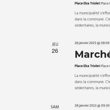
e
t
e
Place Elsa Triolet
Place 
r
.
É
La municipalité s’effo
n
dans la commune. C’es
v
sédentaires, la munic
è
a
n
e
26 janvier 2023 @ 08:00
JEU
v
m
26
March
e
n
i
t
Place Elsa Triolet
Place 
s
g
La municipalité s’effo
p
dans la commune. C’es
a
sédentaires, la munic
a
r
m
o
t
28 janvier 2023 @ 09:30
SAM
t