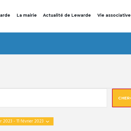
warde
La mairie
Actualité de Lewarde
Vie associative
ENTS
CHER
er 2023
 - 
11 février 2023