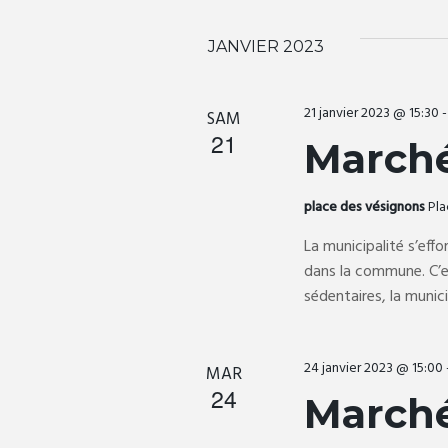
c
r
é
m
h
l
JANVIER 2023
o
e
t
c
e
-
21 janvier 2023 @ 15:30
SAM
t
c
21
March
i
r
l
o
é
n
place des vésignons
Pla
.
c
n
R
La municipalité s’effo
e
e
dans la commune. C’es
h
z
c
sédentaires, la munic
u
h
n
e
e
e
24 janvier 2023 @ 15:00
r
MAR
d
24
e
c
March
a
h
t