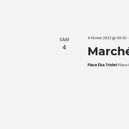
e
n
4 février 2023 @ 09:30
t
SAM
4
March
s
Place Elsa Triolet
Place 