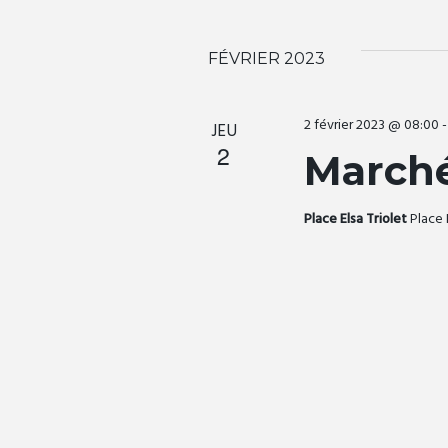
e
s
FÉVRIER 2023
É
2 février 2023 @ 08:00
JEU
2
Marché
v
Place Elsa Triolet
Place 
è
n
e
m