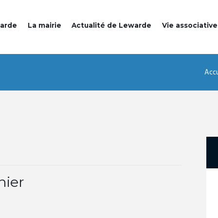
warde
La mairie
Actualité de Lewarde
Vie associative
Accu
nier