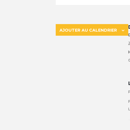
AJOUTER AU CALENDRIER
D
2
0
P
P