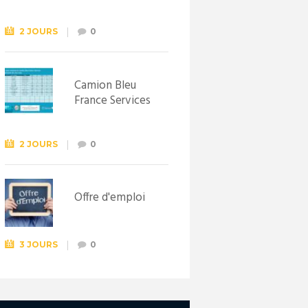
Syndicat
d’initiative de
Lewarde, le 26
2 JOURS
0
septembre !
Camion Bleu
France Services
2 JOURS
0
Offre d'emploi
3 JOURS
0