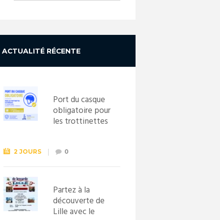
ACTUALITÉ RÉCENTE
Port du casque
obligatoire pour
les trottinettes
électriques dès
le 1er
septembre
2 JOURS
0
2026
Partez à la
découverte de
Lille avec le