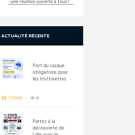
: une réunion ouverte à tous !
ACTUALITÉ RÉCENTE
Port du casque
obligatoire pour
les trottinettes
électriques dès
le 1er
septembre
1 JOUR
0
2026
Partez à la
découverte de
Lille avec le