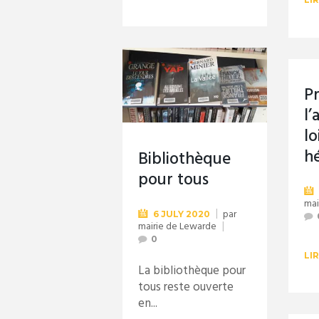
P
l’
lo
h
Bibliothèque
pour tous
mai
par
6 JULY 2020
mairie de Lewarde
0
LI
La bibliothèque pour
tous reste ouverte
en...