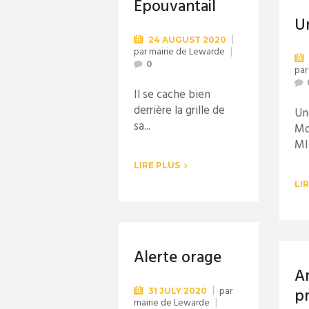
Epouvantail
U
24 AUGUST 2020
par
mairie de Lewarde
0
pa
Il se cache bien
derrière la grille de
Une
sa...
Mo
MI
LIRE PLUS
LI
Alerte orage
A
par
p
31 JULY 2020
mairie de Lewarde