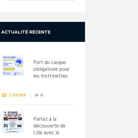
ACTUALITÉ RÉCENTE
Port du casque
obligatoire pour
les trottinettes
électriques dès
le 1er
septembre
3 JOURS
0
2026
Partez à la
découverte de
Lille avec le