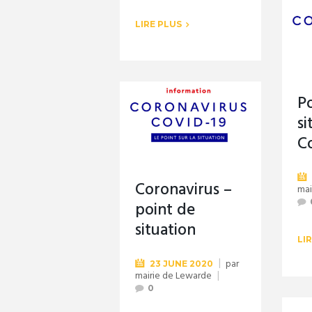
LIRE PLUS
P
si
C
Coronavirus –
mai
point de
situation
LI
par
23 JUNE 2020
mairie de Lewarde
0