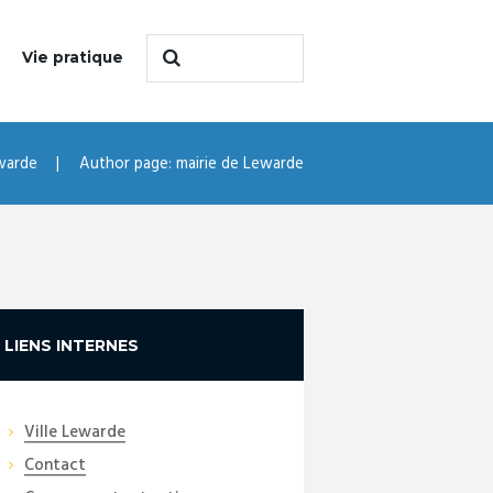
Vie pratique
warde
Author page: mairie de Lewarde
LIENS INTERNES
Ville Lewarde
Contact