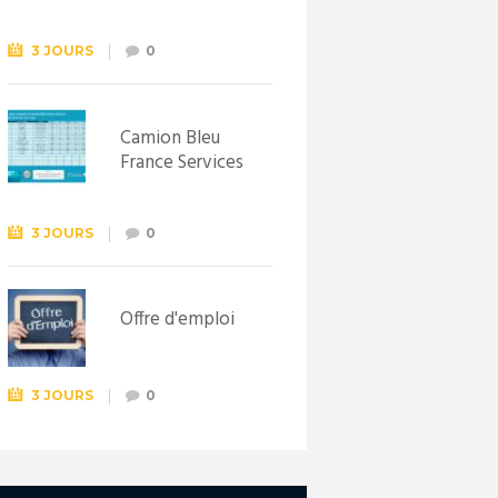
Syndicat
d’initiative de
Lewarde, le 26
3 JOURS
0
septembre !
Camion Bleu
France Services
3 JOURS
0
Offre d'emploi
3 JOURS
0