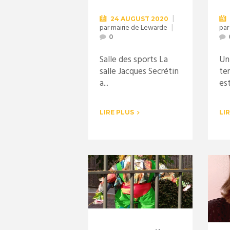
24 AUGUST 2020
par
mairie de Lewarde
pa
0
Salle des sports La
Un
salle Jacques Secrétin
te
a...
est
LIRE PLUS
LI