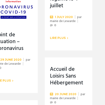
juillet
par
1 JULY 2020
mairie de Lewarde
0
oint de
LIRE PLUS
tuation –
oronavirus
par
29 JUNE 2020
rie de Lewarde
Accueil de
0
Loisirs Sans
Hébergement
RE PLUS
par
20 JUNE 2020
mairie de Lewarde
0