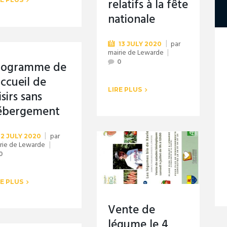
relatifs à la fête
nationale
par
13 JULY 2020
mairie de Lewarde
0
rogramme de
accueil de
LIRE PLUS
isirs sans
ébergement
par
2 JULY 2020
rie de Lewarde
0
RE PLUS
Vente de
légume le 4