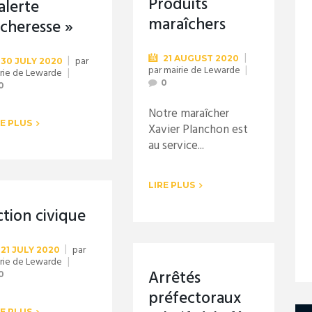
Produits
alerte
maraîchers
écheresse »
21 AUGUST 2020
par
30 JULY 2020
par
mairie de Lewarde
rie de Lewarde
0
0
Notre maraîcher
RE PLUS
Xavier Planchon est
au service...
LIRE PLUS
tion civique
par
21 JULY 2020
rie de Lewarde
Arrêtés
0
préfectoraux
RE PLUS