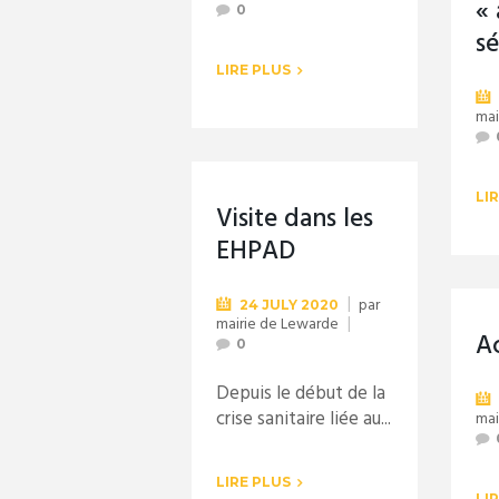
« 
0
s
LIRE PLUS
mai
LI
Visite dans les
EHPAD
par
24 JULY 2020
mairie de Lewarde
Ac
0
Depuis le début de la
crise sanitaire liée au...
mai
LIRE PLUS
LI