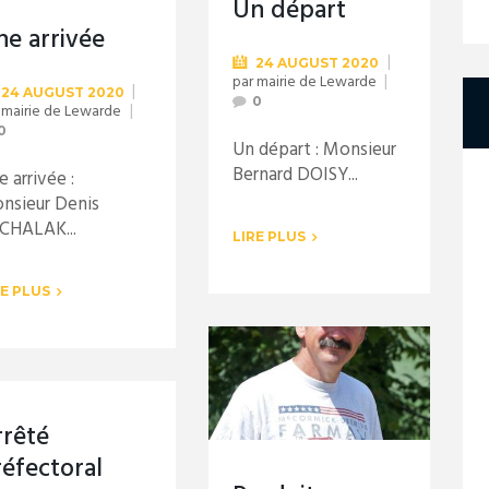
Un départ
ne arrivée
24 AUGUST 2020
par
mairie de Lewarde
24 AUGUST 2020
0
r
mairie de Lewarde
0
Un départ : Monsieur
Bernard DOISY...
 arrivée :
nsieur Denis
CHALAK...
LIRE PLUS
RE PLUS
rrêté
réfectoral