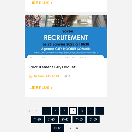
LIRE PLUS
Recrutement Guy Hoquet
18 JANUARY 2023
0
LIRE PLUS
…
5
6
7
8
9
…
11-20
21-30
31-40
41-50
51-60
61-65