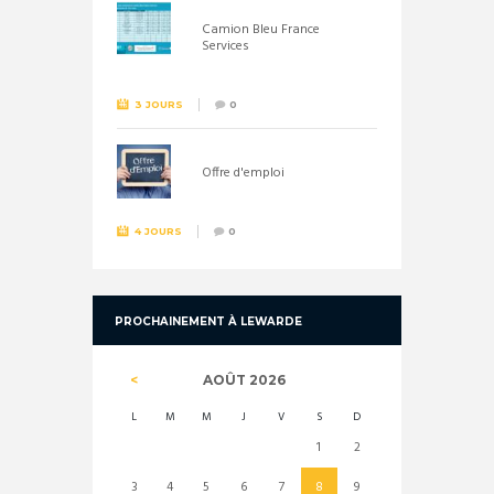
Camion Bleu France
Services
3 JOURS
0
Offre d'emploi
4 JOURS
0
PROCHAINEMENT À LEWARDE
AOÛT
2026
L
M
M
J
V
S
D
1
2
3
4
5
6
7
8
9