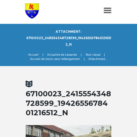
ATTACHMENT:
67100023_2415554348728599_194265567840121651
2_N
Accueil
Actualité de Lewarde
Non classé
Accueil de loisirs sans hébergement
Attachment...
67100023_2415554348
728599_19426556784
01216512_N