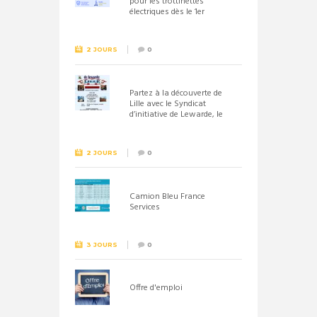
pour les trottinettes
électriques dès le 1er
septembre 2026
2 JOURS
0
Partez à la découverte de
Lille avec le Syndicat
d’initiative de Lewarde, le
26 septembre !
2 JOURS
0
Camion Bleu France
Services
3 JOURS
0
Offre d'emploi