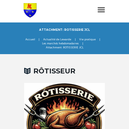
ATTACHMENT: ROTISSERIE JCL
Accueil
Actualité de Lewarde
Vie pratique
Les marchés hebdomadaires
Attachment: ROTISSERIE JCL
RÔTISSEUR