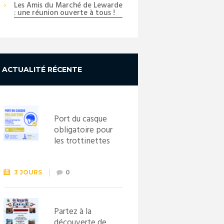
Les Amis du Marché de Lewarde
: une réunion ouverte à tous !
ACTUALITÉ RÉCENTE
Port du casque
obligatoire pour
les trottinettes
électriques dès
le 1er
septembre
3 JOURS
0
2026
Partez à la
découverte de