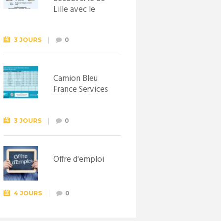
Lille avec le
Syndicat
d’initiative de
Lewarde, le 26
3 JOURS
0
septembre !
Camion Bleu
France Services
3 JOURS
0
Offre d'emploi
4 JOURS
0