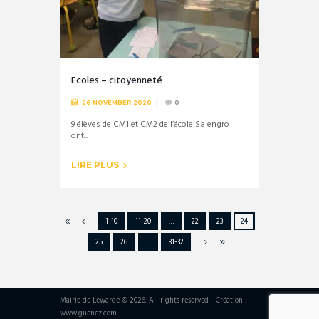
Ecoles – citoyenneté
26 NOVEMBER 2020
0
9 élèves de CM1 et CM2 de l’école Salengro
ont...
LIRE PLUS
1-10
11-20
…
22
23
24
25
26
…
31-32
Mairie de Lewarde © 2026. All rights reserved - Création :
www.guenez.com