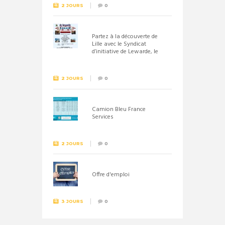
2 JOURS
0
Partez à la découverte de
Lille avec le Syndicat
d’initiative de Lewarde, le
26 septembre !
2 JOURS
0
Camion Bleu France
Services
2 JOURS
0
Offre d'emploi
3 JOURS
0