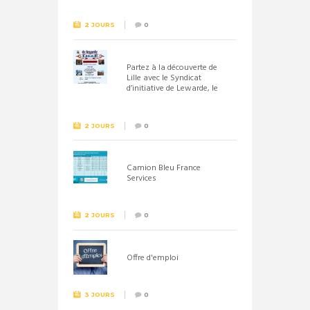
2 JOURS
0
Partez à la découverte de
Lille avec le Syndicat
d’initiative de Lewarde, le
26 septembre !
2 JOURS
0
Camion Bleu France
Services
2 JOURS
0
Offre d'emploi
3 JOURS
0