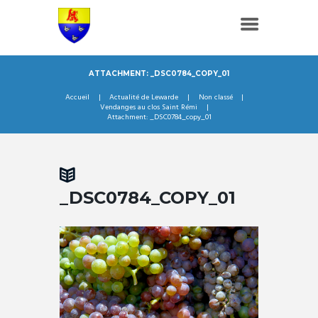
ATTACHMENT: _DSC0784_COPY_01
Accueil
Actualité de Lewarde
Non classé
Vendanges au clos Saint Rémi
Attachment: _DSC0784_copy_01
_DSC0784_COPY_01