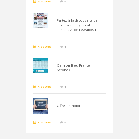
4 JOURS
0
Partez à la découverte de
Lille avec le Syndicat
d’initiative de Lewarde, le
26 septembre !
4 JOURS
0
Camion Bleu France
Services
4 JOURS
0
Offre d'emploi
5 JOURS
0