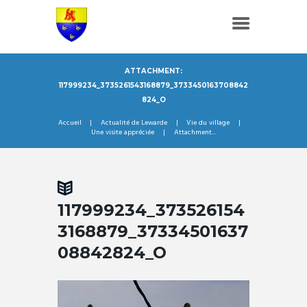
ATTACHMENT:
117999234_3735261543168879_3733450163708842
824_O
Accueil
Actualité de Lewarde
Vie du village
Une visite appréciée
Attachment...
117999234_373526154
3168879_37334501637
08842824_O