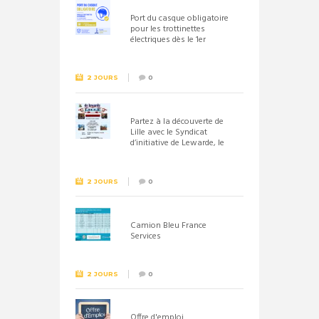
Port du casque obligatoire
pour les trottinettes
électriques dès le 1er
septembre 2026
2 JOURS
0
Partez à la découverte de
Lille avec le Syndicat
d’initiative de Lewarde, le
26 septembre !
2 JOURS
0
Camion Bleu France
Services
2 JOURS
0
Offre d'emploi