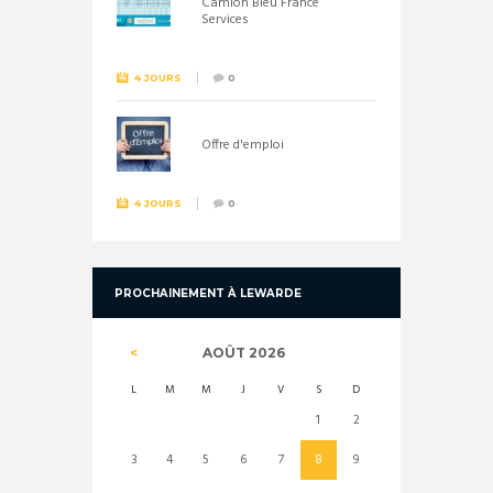
Camion Bleu France
Services
4 JOURS
0
Offre d'emploi
4 JOURS
0
PROCHAINEMENT À LEWARDE
AOÛT
2026
L
M
M
J
V
S
D
1
2
3
4
5
6
7
8
9