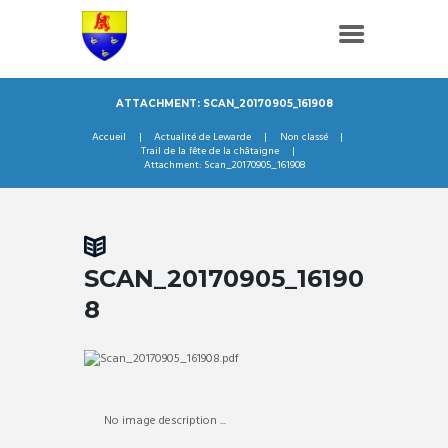
ATTACHMENT: SCAN_20170905_161908
Accueil
Actualité de Lewarde
Non classé
Trail de la fête de la châtaigne
Attachment: Scan_20170905_161908
SCAN_20170905_16190
8
No image description ...