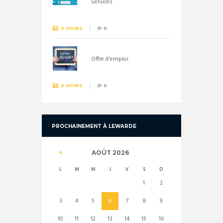
Services
2 JOURS
0
Offre d'emploi
2 JOURS
0
PROCHAINEMENT À LEWARDE
AOÛT
2026
L
M
M
J
V
S
D
1
2
3
4
5
6
7
8
9
10
11
12
13
14
15
16