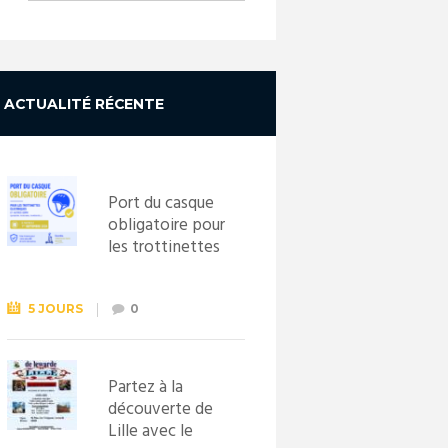
ACTUALITÉ RÉCENTE
Port du casque
obligatoire pour
les trottinettes
électriques dès
le 1er
septembre
5 JOURS
0
2026
Partez à la
découverte de
Lille avec le