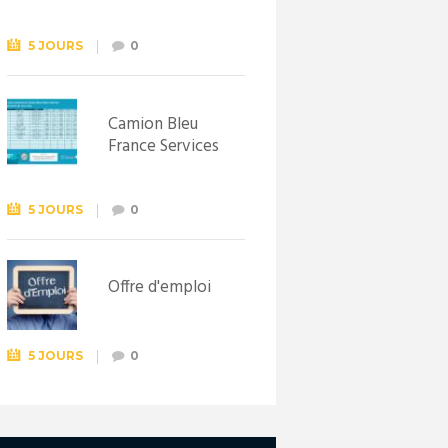
Syndicat
d’initiative de
Lewarde, le 26
5 JOURS
0
septembre !
Camion Bleu
France Services
5 JOURS
0
Offre d'emploi
5 JOURS
0