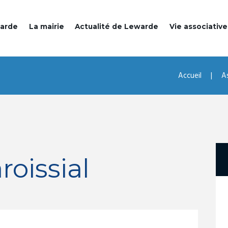
warde
La mairie
Actualité de Lewarde
Vie associative
Accueil
A
oissial