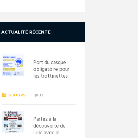
ACTUALITÉ RÉCENTE
Port du casque
obligatoire pour
les trottinettes
électriques dès
le 1er
septembre
5 JOURS
0
2026
Partez à la
découverte de
Lille avec le