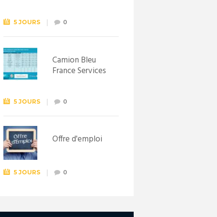
Syndicat
d’initiative de
Lewarde, le 26
5 JOURS
0
septembre !
Camion Bleu
France Services
5 JOURS
0
Offre d'emploi
5 JOURS
0