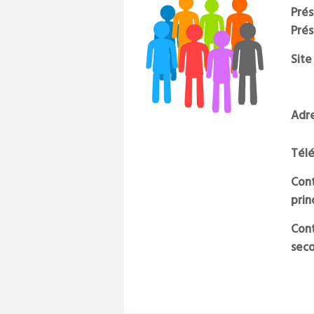
Prés
Pré
Site
Adr
Tél
Cont
prin
Cont
sec