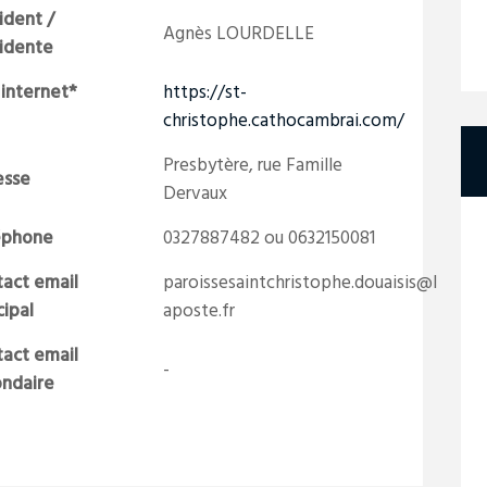
ident /
Agnès LOURDELLE
sidente
 internet*
https://st-
christophe.cathocambrai.com/
Presbytère, rue Famille
esse
Dervaux
éphone
0327887482 ou 0632150081
act email
paroissesaintchristophe.douaisis@l
cipal
aposte.fr
act email
-
ondaire