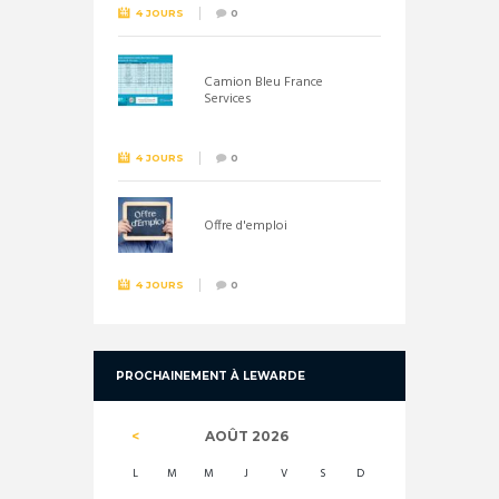
4 JOURS
0
Camion Bleu France
Services
4 JOURS
0
Offre d'emploi
4 JOURS
0
PROCHAINEMENT À LEWARDE
AOÛT
2026
L
M
M
J
V
S
D