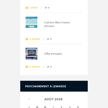
1 JOUR
0
Camion Bleu France
Services
2 JOURS
0
Offre d'emploi
2 JOURS
0
PROCHAINEMENT À LEWARDE
AOÛT
2026
L
M
M
J
V
S
D