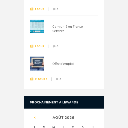
1 JOUR
0
Camion Bleu France
Services
1 JOUR
0
Offre d'emploi
2 JOURS
0
PROCHAINEMENT À LEWARDE
AOÛT
2026
L
M
M
J
V
S
D