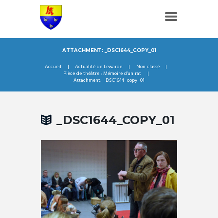
ATTACHMENT: _DSC1644_COPY_01
Accueil
Actualité de Lewarde
Non classé
Pièce de théâtre : Mémoire d'un rat
Attachment: _DSC1644_copy_01
_DSC1644_COPY_01