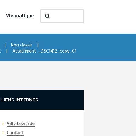
Vie pratique
Non classé
t
Attachment: _DSC1412_copy_01
LIENS INTERNES
Ville Lewarde
Contact