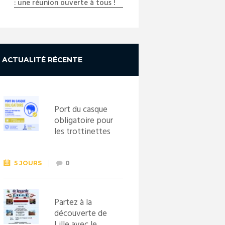
: une réunion ouverte à tous !
ACTUALITÉ RÉCENTE
Port du casque
obligatoire pour
les trottinettes
électriques dès
le 1er
septembre
5 JOURS
0
2026
Partez à la
découverte de
Lille avec le