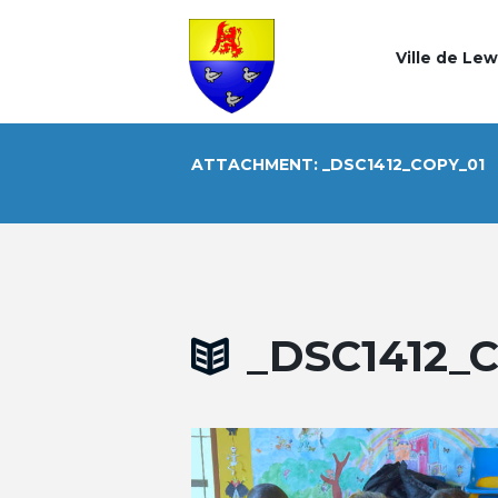
Ville de Le
ATTACHMENT: _DSC1412_COPY_01
_DSC1412_