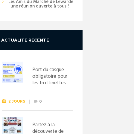
Les Amis du Marché de Lewarde
Next item
: une réunion ouverte à tous !
...
ACTUALITÉ RÉCENTE
Port du casque
obligatoire pour
les trottinettes
électriques dès
le 1er
septembre
2 JOURS
0
2026
Partez à la
découverte de