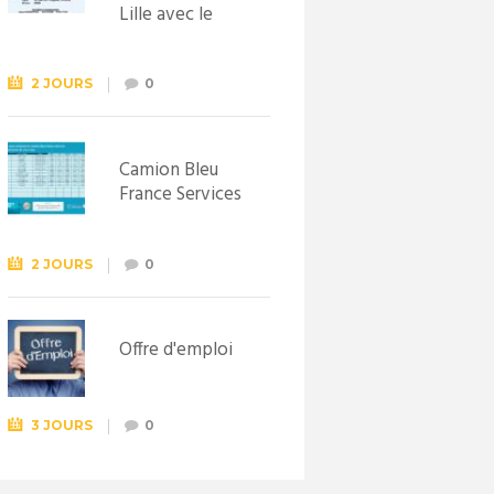
Lille avec le
Syndicat
d’initiative de
Lewarde, le 26
2 JOURS
0
septembre !
Camion Bleu
France Services
2 JOURS
0
Offre d'emploi
3 JOURS
0