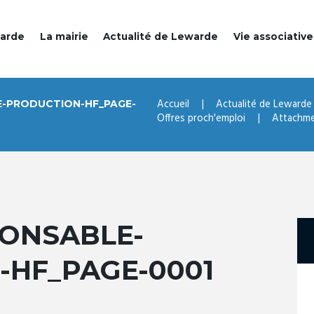
warde
La mairie
Actualité de Lewarde
Vie associative
Accueil
Actualité de Lewarde
E-PRODUCTION-HF_PAGE-
Offres proch'emploi
Attachme
PONSABLE-
-HF_PAGE-0001