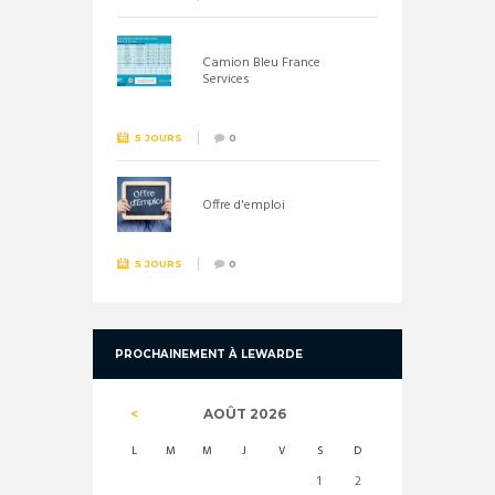
Camion Bleu France
Services
5 JOURS
0
Offre d'emploi
5 JOURS
0
PROCHAINEMENT À LEWARDE
AOÛT
2026
L
M
M
J
V
S
D
1
2