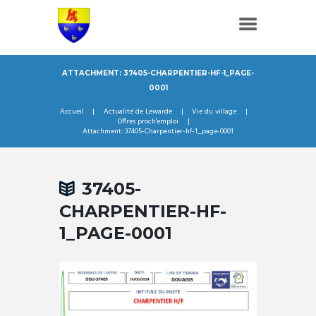
ATTACHMENT: 37405-CHARPENTIER-HF-1_PAGE-
0001
Accueil
Actualité de Lewarde
Vie du village
Offres proch'emploi
Attachment: 37405-Charpentier-hf-1_page-0001
37405-
CHARPENTIER-HF-
1_PAGE-0001