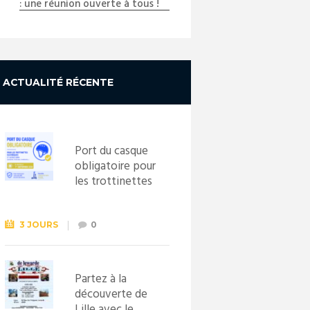
: une réunion ouverte à tous !
ACTUALITÉ RÉCENTE
Port du casque
obligatoire pour
les trottinettes
électriques dès
le 1er
septembre
3 JOURS
0
2026
Partez à la
découverte de
Lille avec le