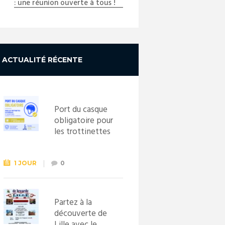
: une réunion ouverte à tous !
ACTUALITÉ RÉCENTE
Port du casque
obligatoire pour
les trottinettes
électriques dès
le 1er
septembre
1 JOUR
0
2026
Partez à la
découverte de
Lille avec le