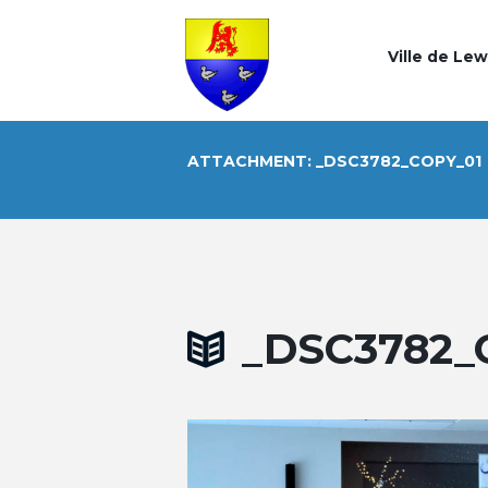
Ville de Le
ATTACHMENT: _DSC3782_COPY_01
_DSC3782_