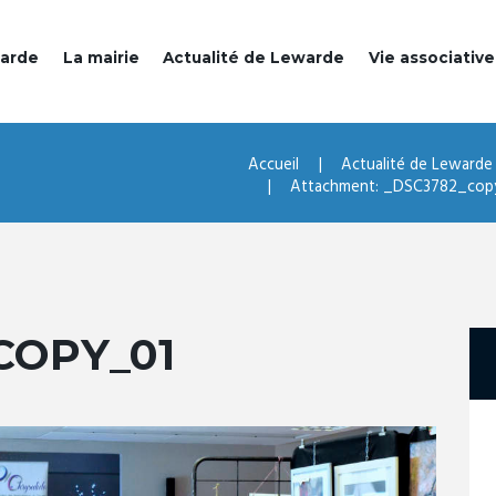
warde
La mairie
Actualité de Lewarde
Vie associative
Accueil
Actualité de Lewarde
Attachment: _DSC3782_cop
COPY_01