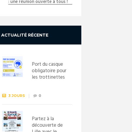
: une réunion ouverte à tous !
ACTUALITÉ RÉCENTE
Port du casque
obligatoire pour
les trottinettes
électriques dès
le 1er
septembre
3 JOURS
0
2026
Partez à la
découverte de
Lille avec le