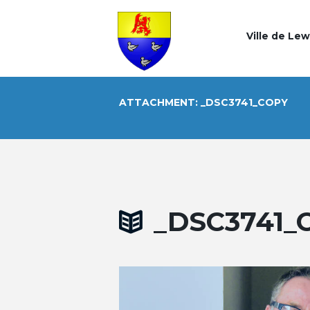
Ville de Le
ATTACHMENT: _DSC3741_COPY
_DSC3741_