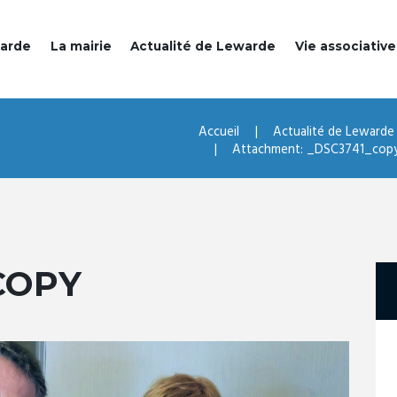
warde
La mairie
Actualité de Lewarde
Vie associative
Accueil
Actualité de Lewarde
Attachment: _DSC3741_cop
COPY